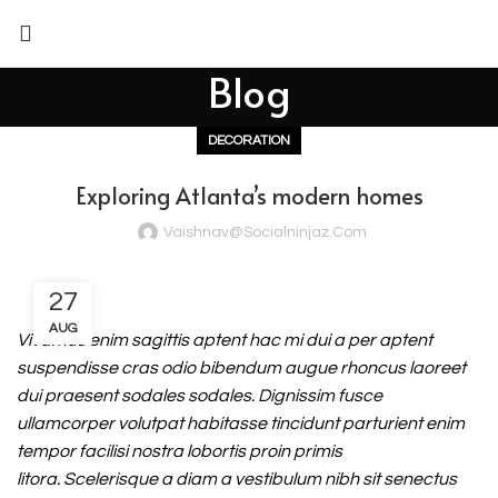
Blog
DECORATION
Exploring Atlanta’s modern homes
Vaishnav@socialninjaz.com
27
AUG
Vivamus enim sagittis aptent hac mi dui a per aptent
suspendisse cras odio bibendum augue rhoncus laoreet
dui praesent sodales sodales. Dignissim fusce
ullamcorper volutpat habitasse tincidunt parturient enim
tempor facilisi nostra lobortis proin primis
litora. Scelerisque a diam a vestibulum nibh sit senectus