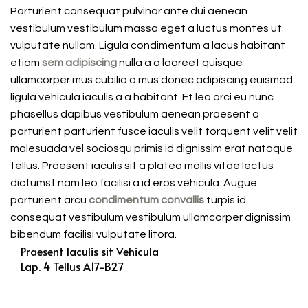
Parturient consequat pulvinar ante dui aenean
vestibulum vestibulum massa eget a luctus montes ut
vulputate nullam. Ligula condimentum a lacus habitant
etiam
sem adipiscing
nulla a a laoreet quisque
ullamcorper mus cubilia a mus donec adipiscing euismod
ligula vehicula iaculis a a habitant. Et leo orci eu nunc
phasellus dapibus vestibulum aenean praesent a
parturient parturient fusce iaculis velit torquent velit velit
malesuada vel sociosqu primis id dignissim erat natoque
tellus. Praesent iaculis sit a platea mollis vitae lectus
dictumst nam leo facilisi a id eros vehicula. Augue
parturient arcu
condimentum convallis
turpis id
consequat vestibulum vestibulum ullamcorper dignissim
bibendum facilisi vulputate litora.
Praesent Iaculis sit Vehicula
Lap. 4 Tellus A17-B27