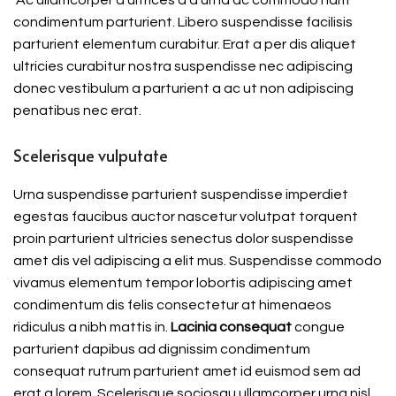
Ac ullamcorper a ultrices a a urna ac commodo nam
condimentum parturient. Libero suspendisse facilisis
parturient elementum curabitur. Erat a per dis aliquet
ultricies curabitur nostra suspendisse nec adipiscing
donec vestibulum a parturient a ac ut non adipiscing
penatibus nec erat.
Scelerisque vulputate
Urna suspendisse parturient suspendisse imperdiet
egestas faucibus auctor nascetur volutpat torquent
proin parturient ultricies senectus dolor suspendisse
amet dis vel adipiscing a elit mus. Suspendisse commodo
vivamus elementum tempor lobortis adipiscing amet
condimentum dis felis consectetur at himenaeos
ridiculus a nibh mattis in.
Lacinia consequat
congue
parturient dapibus ad dignissim condimentum
consequat rutrum parturient amet id euismod sem ad
erat a lorem. Scelerisque sociosqu ullamcorper urna nisl